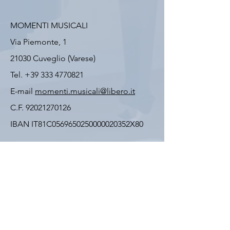
MOMENTI MUSICALI
Via Piemonte, 1
21030 Cuveglio (Varese)
Tel.
+39 333 4770821
E-mail
momenti.musicali@libero.it
C.F.
92021270126
IBAN IT81C0569650250000020352X80
VUOI ASSOCIARTI?
Scarica la scheda di iscrizione e spediscila
per posta o via email all’indirizzo
dell’Associazione, allegando la fotocopia
della ricevuta di versamento.
Scheda di iscrizione