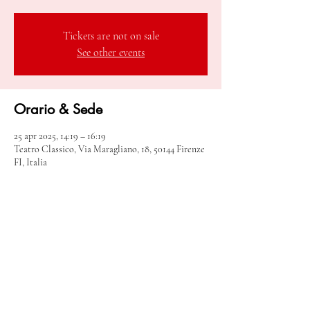
Tickets are not on sale
See other events
Orario & Sede
25 apr 2025, 14:19 – 16:19
Teatro Classico, Via Maragliano, 18, 50144 Firenze
FI, Italia
Info sull'evento
Celebra le sinfonie di Beethoven all'aperto.
Condividi questo evento